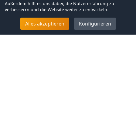
Außerdem hilft es uns dabei, die Nutzer­erfahrung zu
verbesserrn und die Website weiter zu entwickeln.
Alles akzeptieren
Konfigurieren
Autoankauf
Ulm
- Ihr
Auto ist mehr als Sie
denken
Verkaufen Sie in
Ulm
zum Export!
Sie möchten Ihr Auto verkaufen und wohnen in
Ulm
Raum? Dann haben Sie in Autoankauf